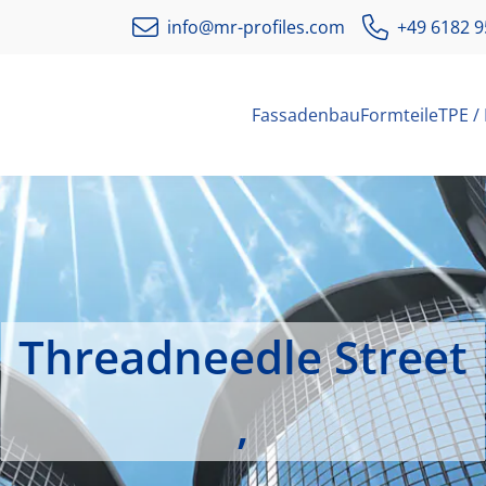
info@mr-profiles.com
+49 6182 9
Fassadenbau
Formteile
TPE /
Threadneedle Street
,