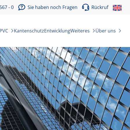
567 - 0
Sie haben noch Fragen
Rückruf
 PVC
Kantenschutz
Entwicklung
Weiteres
Über uns