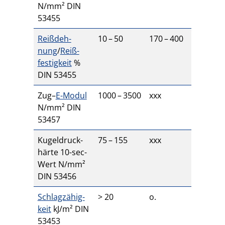
N/​mm²
DIN
53455
Reiß­deh­
10
–
50
170
–
400
nung
/​
Reiß­
fes­tig­keit
%
DIN
53455
Zug–
E-​​Modul
1000
–
3500
xxx
N/​mm²
DIN
53457
Kugel­druck­
75
–
155
xxx
härte
10
-​​sec-​​
Wert N/​mm²
DIN
53456
Schlag­zä­hig­
>
20
o.
keit
kJ/​m²
DIN
53453