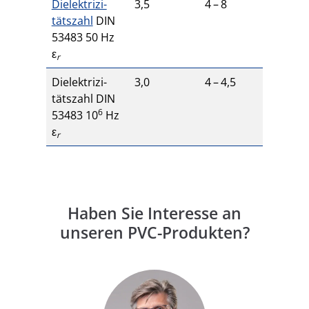
Dielek­tri­zi­
3
,
5
4
–
8
täts­zahl
DIN
53483
50
Hz
ε
r
Dielek­tri­zi­
3
,
0
4
–
4
,
5
täts­zahl
DIN
6
53483
10
Hz
ε
r
Haben Sie Interesse an
unseren PVC-Produkten?