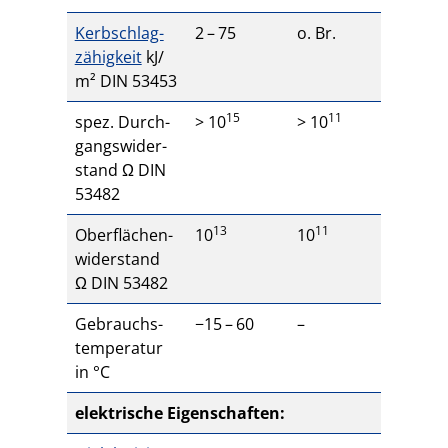
Kerb­schlag­
2
–
75
o. Br.
zä­hig­keit
kJ/​
m²
DIN
53453
15
11
spez. Durch­
>
10
>
10
gangs­wi­der­
stand Ω
DIN
53482
13
11
Ober­flä­chen­
10
10
wi­der­stand
Ω
DIN
53482
Gebrauchs­
−
15
–
60
–
tem­pe­ra­tur
in °C
elek­tri­sche Eigen­schaf­ten: