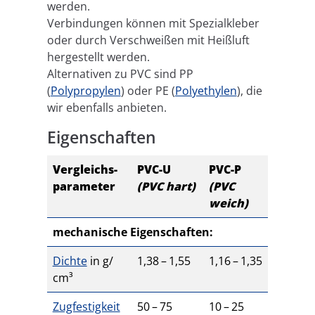
werden.
Verbindungen können mit Spezialkleber
oder durch Verschweißen mit Heißluft
hergestellt werden.
Alternativen zu PVC sind PP
(
Polypropylen
) oder PE (
Polyethylen
), die
wir ebenfalls anbieten.
Eigenschaften
Ver­gleichs­
PVC-​​U
PVC-​​P
pa­ra­me­ter
(
PVC
hart)
(
PVC
weich)
mecha­ni­sche Eigen­schaf­ten:
Dichte
in g/​
1
,
38
–
1
,
55
1
,
16
–
1
,
35
cm³
Zug­fes­tig­keit
50
–
75
10
–
25